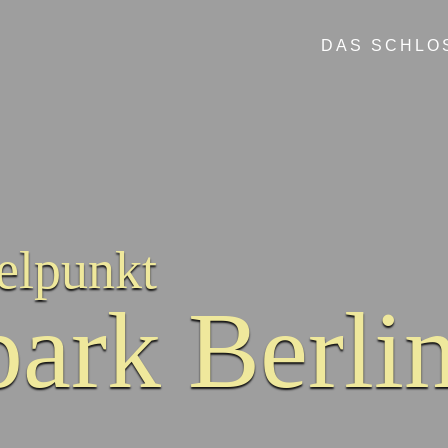
DAS SCHLO
telpunkt
park Berli