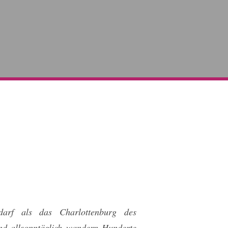
 darf als das Charlottenburg des
nd allsonntäglich wandern Hunderte