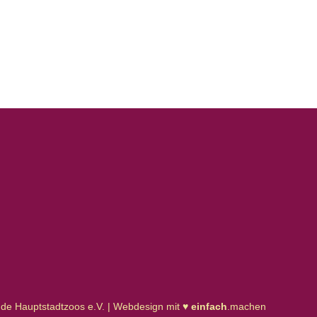
de Hauptstadtzoos e.V. | Webdesign mit ♥
einfach
.machen