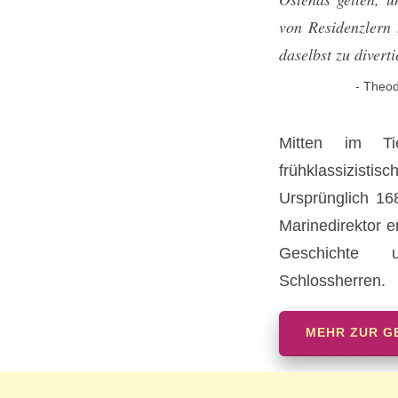
von Residenzlern 
daselbst zu diverti
- Theo
Mitten im Tie
frühklassizist
Ursprünglich 16
Marinedirektor e
Geschichte u
Schlossherren.
MEHR ZUR G